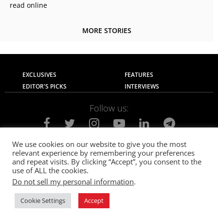
read online
MORE STORIES
EXCLUSIVES
FEATURES
EDITOR'S PICKS
INTERVIEWS
Follow us:
We use cookies on our website to give you the most
relevant experience by remembering your preferences
About Us
Contact Us
Privacy Policy
and repeat visits. By clicking “Accept”, you consent to the
Terms of use
Advertise with Us
Careers
use of ALL the cookies.
Do not sell my personal information
.
© 2021
The SportsGrail
, Sportsgrail Pvt Ltd All rights reserved.
Cookie Settings
Accept