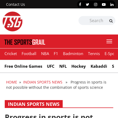
Contact Us
Togg
navi
Cricket
Football
NBA
F1
Badminton
Tennis
E-Sport
Free Online Games
UFC
NFL
Hockey
Kabaddi
Sn
HOME
»
INDIAN SPORTS NEWS
» Progress in sports is
not possible without the combination of sports science
INDIAN SPORTS NEWS
Progress in sports is not